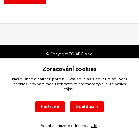
© Copyright ZOJARO s.r.o.
Vytvořeno na
Eshop-rychle.cz
Zpracování cookies
Náš e-shop a partneři potřebují Váš
souhlas
s použitím souborů
cookies, aby Vám mohli zobrazovat informace týkající se Vašich
zájmů.
Souhlasím
Nastavení
Souhlas můžete odmítnout
zde
.