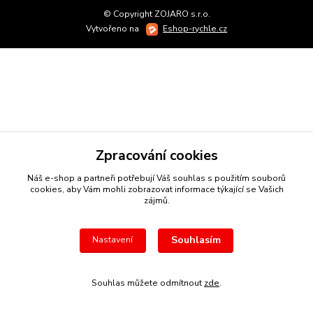
© Copyright ZOJARO s.r.o.
Vytvořeno na
Eshop-rychle.cz
Zpracování cookies
Náš e-shop a partneři potřebují Váš
souhlas
s použitím souborů
cookies, aby Vám mohli zobrazovat informace týkající se Vašich
zájmů.
Souhlasím
Nastavení
Souhlas můžete odmítnout
zde
.