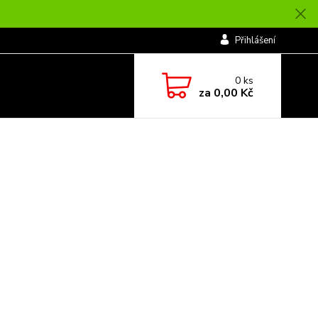
Přihlášení
0
ks
za
0,00 Kč