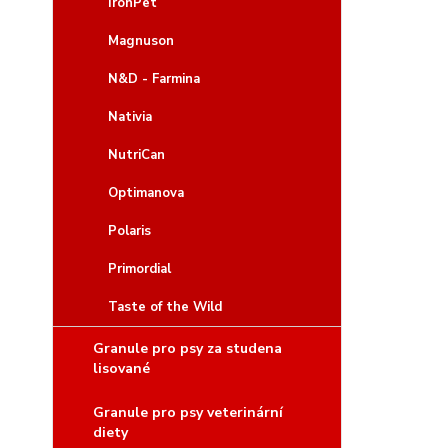
IronPet
Magnuson
N&D - Farmina
Nativia
NutriCan
Optimanova
Polaris
Primordial
Taste of the Wild
Granule pro psy za studena
lisované
Granule pro psy veterinární
diety