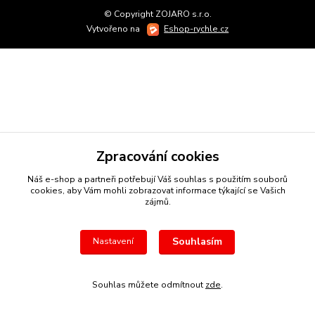
© Copyright ZOJARO s.r.o.
Vytvořeno na
Eshop-rychle.cz
Zpracování cookies
Náš e-shop a partneři potřebují Váš
souhlas
s použitím souborů
cookies, aby Vám mohli zobrazovat informace týkající se Vašich
zájmů.
Souhlasím
Nastavení
Souhlas můžete odmítnout
zde
.