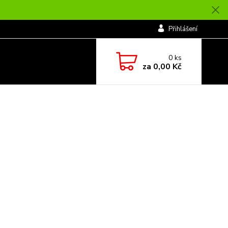
Přihlášení
0
ks
za
0,00 Kč