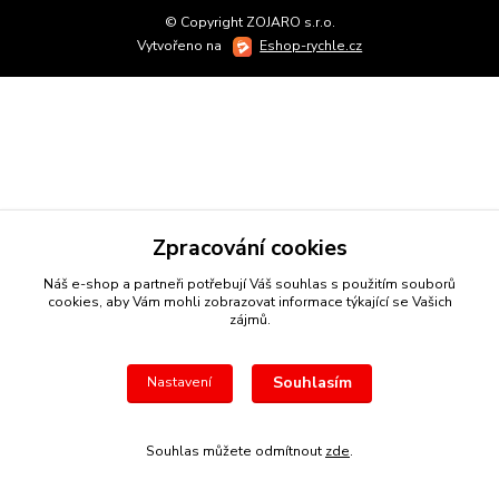
© Copyright ZOJARO s.r.o.
Vytvořeno na
Eshop-rychle.cz
Zpracování cookies
Náš e-shop a partneři potřebují Váš
souhlas
s použitím souborů
cookies, aby Vám mohli zobrazovat informace týkající se Vašich
zájmů.
Souhlasím
Nastavení
Souhlas můžete odmítnout
zde
.