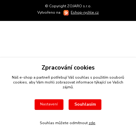
© Copyright ZOJARO s.r.o.
Vytvořeno na
Eshop-rychle.cz
Zpracování cookies
Náš e-shop a partneři potřebují Váš
souhlas
s použitím souborů
cookies, aby Vám mohli zobrazovat informace týkající se Vašich
zájmů.
Souhlasím
Nastavení
Souhlas můžete odmítnout
zde
.