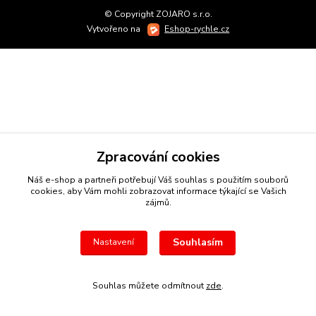
© Copyright ZOJARO s.r.o.
Vytvořeno na
Eshop-rychle.cz
Zpracování cookies
Náš e-shop a partneři potřebují Váš
souhlas
s použitím souborů
cookies, aby Vám mohli zobrazovat informace týkající se Vašich
zájmů.
Souhlasím
Nastavení
Souhlas můžete odmítnout
zde
.