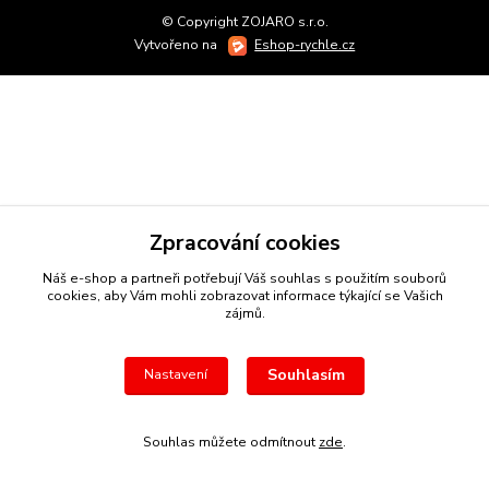
© Copyright ZOJARO s.r.o.
Vytvořeno na
Eshop-rychle.cz
Zpracování cookies
Náš e-shop a partneři potřebují Váš
souhlas
s použitím souborů
cookies, aby Vám mohli zobrazovat informace týkající se Vašich
zájmů.
Souhlasím
Nastavení
Souhlas můžete odmítnout
zde
.