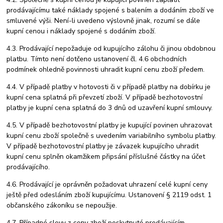
prodávajícímu také náklady spojené s balením a dodáním zboží ve
smluvené výši. Není-li uvedeno výslovně jinak, rozumí se dále
kupní cenou i náklady spojené s dodáním zboží.
4.3. Prodávající nepožaduje od kupujícího zálohu či jinou obdobnou
platbu. Tímto není dotčeno ustanovení čl. 4.6 obchodních
podmínek ohledně povinnosti uhradit kupní cenu zboží předem.
4.4. V případě platby v hotovosti či v případě platby na dobírku je
kupní cena splatná při převzetí zboží. V případě bezhotovostní
platby je kupní cena splatná do 3 dnů od uzavření kupní smlouvy.
4.5. V případě bezhotovostní platby je kupující povinen uhrazovat
kupní cenu zboží společně s uvedením variabilního symbolu platby.
V případě bezhotovostní platby je závazek kupujícího uhradit
kupní cenu splněn okamžikem připsání příslušné částky na účet
prodávajícího.
4.6. Prodávající je oprávněn požadovat uhrazení celé kupní ceny
ještě před odesláním zboží kupujícímu. Ustanovení § 2119 odst. 1
občanského zákoníku se nepoužije.
4.7. Případné slevy z ceny zboží poskytnuté prodávajícím