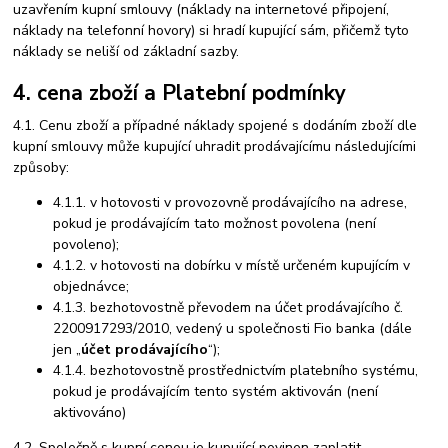
uzavřením kupní smlouvy (náklady na internetové připojení,
náklady na telefonní hovory) si hradí kupující sám, přičemž tyto
náklady se neliší od základní sazby.
4. cena zboží a Platební podmínky
4.1. Cenu zboží a případné náklady spojené s dodáním zboží dle
kupní smlouvy může kupující uhradit prodávajícímu následujícími
způsoby:
4.1.1. v hotovosti v provozovně prodávajícího na adrese,
pokud je prodávajícím tato možnost povolena (není
povoleno);
4.1.2. v hotovosti na dobírku v místě určeném kupujícím v
objednávce;
4.1.3. bezhotovostně převodem na účet prodávajícího č.
2200917293/2010, vedený u společnosti Fio banka (dále
jen „
účet prodávajícího
“);
4.1.4. bezhotovostně prostřednictvím platebního systému,
pokud je prodávajícím tento systém aktivován (není
aktivováno)
4.2. Společně s kupní cenou je kupující povinen zaplatit