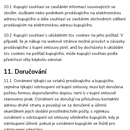
10.1. Kupující souhlasí se zasíláním informací souvisejících se
zbožím, službami nebo podnikem prodávajícího na elektronickou
adresu kupujícího a dále souhlasí se zasíláním obchodních sdělení
prodávajícím na elektronickou adresu kupujícího.
10.2. Kupující souhlasí s ukládáním tzv. cookies na jeho počítač. V
případě, že je nákup na webové stránce možné provést a závazky
prodávajícího z kupní smlouvy plnit, aniž by docházelo k ukládání
tzv. cookies na počítač kupujícího, může kupující souhlas podle
předchozí věty kdykoliv odvolat.
11. Doručování
11.1. Oznámení týkající se vztahů prodávajícího a kupujícího,
zejména týkající odstoupení od kupní smlouvy, musí být doručena
poštou formou doporučeného dopisu, není-li v kupní smlouvě
stanoveno jinak. Oznámení se doručují na příslušnou kontaktní
adresu druhé strany a považují se za doručené a účinné
okamžikem jejich dodání prostřednictvím pošty, s výjimkou
oznámení o odstoupení od smlouvy učiněného kupujícím, kdy je
odstoupení účinné, pokud je oznámení kupujícím ve lhůtě pro
odstoupení odesláno.