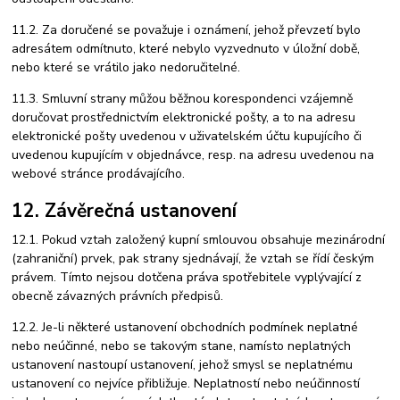
11.2. Za doručené se považuje i oznámení, jehož převzetí bylo
adresátem odmítnuto, které nebylo vyzvednuto v úložní době,
nebo které se vrátilo jako nedoručitelné.
11.3. Smluvní strany můžou běžnou korespondenci vzájemně
doručovat prostřednictvím elektronické pošty, a to na adresu
elektronické pošty uvedenou v uživatelském účtu kupujícího či
uvedenou kupujícím v objednávce, resp. na adresu uvedenou na
webové stránce prodávajícího.
12. Závěrečná ustanovení
12.1. Pokud vztah založený kupní smlouvou obsahuje mezinárodní
(zahraniční) prvek, pak strany sjednávají, že vztah se řídí českým
právem. Tímto nejsou dotčena práva spotřebitele vyplývající z
obecně závazných právních předpisů.
12.2. Je-li některé ustanovení obchodních podmínek neplatné
nebo neúčinné, nebo se takovým stane, namísto neplatných
ustanovení nastoupí ustanovení, jehož smysl se neplatnému
ustanovení co nejvíce přibližuje. Neplatností nebo neúčinností