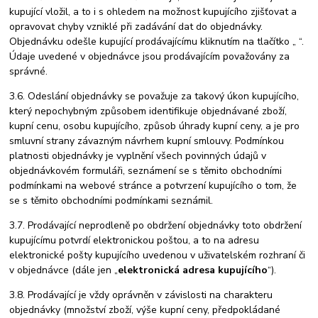
kupující vložil, a to i s ohledem na možnost kupujícího zjišťovat a
opravovat chyby vzniklé při zadávání dat do objednávky.
Objednávku odešle kupující prodávajícímu kliknutím na tlačítko „ “.
Údaje uvedené v objednávce jsou prodávajícím považovány za
správné.
3.6. Odeslání objednávky se považuje za takový úkon kupujícího,
který nepochybným způsobem identifikuje objednávané zboží,
kupní cenu, osobu kupujícího, způsob úhrady kupní ceny, a je pro
smluvní strany závazným návrhem kupní smlouvy. Podmínkou
platnosti objednávky je vyplnění všech povinných údajů v
objednávkovém formuláři, seznámení se s těmito obchodními
podmínkami na webové stránce a potvrzení kupujícího o tom, že
se s těmito obchodními podmínkami seznámil.
3.7. Prodávající neprodleně po obdržení objednávky toto obdržení
kupujícímu potvrdí elektronickou poštou, a to na adresu
elektronické pošty kupujícího uvedenou v uživatelském rozhraní či
v objednávce (dále jen „
elektronická adresa kupujícího
“).
3.8. Prodávající je vždy oprávněn v závislosti na charakteru
objednávky (množství zboží, výše kupní ceny, předpokládané