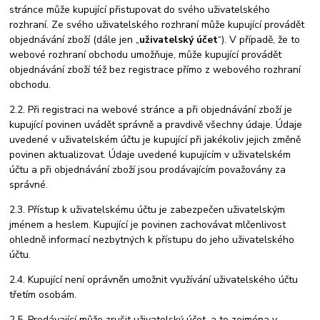
stránce může kupující přistupovat do svého uživatelského
rozhraní. Ze svého uživatelského rozhraní může kupující provádět
objednávání zboží (dále jen „
uživatelský účet
“). V případě, že to
webové rozhraní obchodu umožňuje, může kupující provádět
objednávání zboží též bez registrace přímo z webového rozhraní
obchodu.
2.2. Při registraci na webové stránce a při objednávání zboží je
kupující povinen uvádět správně a pravdivě všechny údaje. Údaje
uvedené v uživatelském účtu je kupující při jakékoliv jejich změně
povinen aktualizovat. Údaje uvedené kupujícím v uživatelském
účtu a při objednávání zboží jsou prodávajícím považovány za
správné.
2.3. Přístup k uživatelskému účtu je zabezpečen uživatelským
jménem a heslem. Kupující je povinen zachovávat mlčenlivost
ohledně informací nezbytných k přístupu do jeho uživatelského
účtu.
2.4. Kupující není oprávněn umožnit využívání uživatelského účtu
třetím osobám.
2.5. Prodávající může zrušit uživatelský účet, a to zejména v