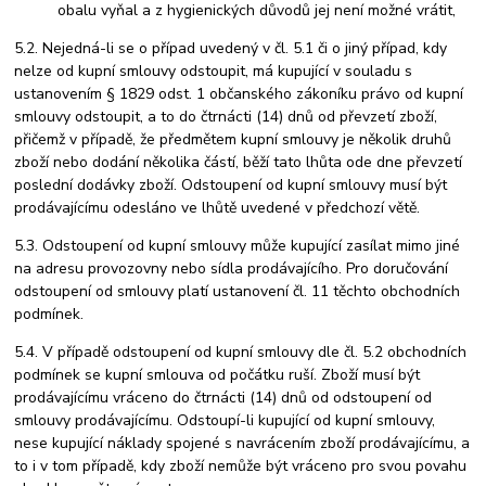
obalu vyňal a z hygienických důvodů jej není možné vrátit,
5.2. Nejedná-li se o případ uvedený v čl. 5.1 či o jiný případ, kdy
nelze od kupní smlouvy odstoupit, má kupující v souladu s
ustanovením § 1829 odst. 1 občanského zákoníku právo od kupní
smlouvy odstoupit, a to do čtrnácti (14) dnů od převzetí zboží,
přičemž v případě, že předmětem kupní smlouvy je několik druhů
zboží nebo dodání několika částí, běží tato lhůta ode dne převzetí
poslední dodávky zboží. Odstoupení od kupní smlouvy musí být
prodávajícímu odesláno ve lhůtě uvedené v předchozí větě.
5.3. Odstoupení od kupní smlouvy může kupující zasílat mimo jiné
na adresu provozovny nebo sídla prodávajícího. Pro doručování
odstoupení od smlouvy platí ustanovení čl. 11 těchto obchodních
podmínek.
5.4. V případě odstoupení od kupní smlouvy dle čl. 5.2 obchodních
podmínek se kupní smlouva od počátku ruší. Zboží musí být
prodávajícímu vráceno do čtrnácti (14) dnů od odstoupení od
smlouvy prodávajícímu. Odstoupí-li kupující od kupní smlouvy,
nese kupující náklady spojené s navrácením zboží prodávajícímu, a
to i v tom případě, kdy zboží nemůže být vráceno pro svou povahu