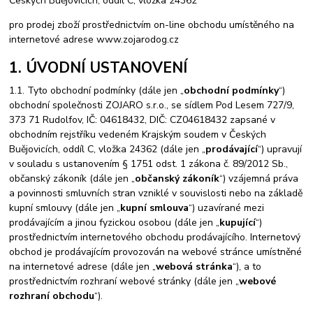
Českých Buějovicích, oddíl C, vložka 24362
pro prodej zboží prostřednictvím on-line obchodu umístěného na
internetové adrese www.zojarodog.cz
1. ÚVODNÍ USTANOVENÍ
1.1. Tyto obchodní podmínky (dále jen „
obchodní podmínky
“)
obchodní společnosti ZOJARO s.r.o., se sídlem Pod Lesem 727/9,
373 71 Rudolfov, IČ: 04618432, DIČ: CZ04618432 zapsané v
obchodním rejstříku vedeném Krajským soudem v Českých
Buějovicích, oddíl C, vložka 24362 (dále jen „
prodávající
“) upravují
v souladu s ustanovením § 1751 odst. 1 zákona č. 89/2012 Sb.,
občanský zákoník (dále jen „
občanský zákoník
“) vzájemná práva
a povinnosti smluvních stran vzniklé v souvislosti nebo na základě
kupní smlouvy (dále jen „
kupní smlouva
“) uzavírané mezi
prodávajícím a jinou fyzickou osobou (dále jen „
kupující
“)
prostřednictvím internetového obchodu prodávajícího. Internetový
obchod je prodávajícím provozován na webové stránce umístněné
na internetové adrese (dále jen „
webová stránka
“), a to
prostřednictvím rozhraní webové stránky (dále jen „
webové
rozhraní obchodu
“).