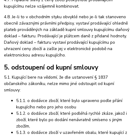
kupujícímu nelze vzájemně kombinovat.
4.8. Je-li to v obchodním styku obvyklé nebo je-li tak stanoveno
obecně závaznými právními předpisy, vystaví prodávající ohledně
plateb prováděných na základě kupní smlouvy kupujícímu daňový
doklad – fakturu. Prodávající je plátcem daně z přidané hodnoty.
Daňový doklad – fakturu vystaví prodávající kupujícímu po
uhrazení ceny zboží a zašle jej v elektronické podobě na
elektronickou adresu kupujícího.
5. odstoupení od kupní smlouvy
5.1. Kupující bere na vědomí, že dle ustanovení § 1837
občanského zákoníku, nelze mimo jiné odstoupit od kupní
smlouvy:
5.1.1. o dodávce zboží, které bylo upraveno podle přání
kupujícího nebo pro jeho osobu
5.1.2. o dodávce zboží, které podléhá rychlé zkáze, jakož i
zboží, které bylo po dodání nenávratně smíseno s jiným
zbožím,
5.1.3. o dodávce zboží v uzavřeném obalu, které kupující z