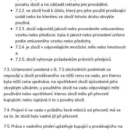
povahu zboží a na základě reklamy jimi prováděné,
7.2.2. se zboží hodí k účelu, který pro jeho použití prodávající
uvádí nebo ke kterému se zboží tohoto druhu obvykle
používá,
7.2.3. zboží odpovídá jakostí nebo provedením smluvenému
vzorku nebo předloze, byla-li jakost nebo provedení určeno
podle smluveného vzorku nebo předlohy,
7.2.4. je zboží v odpovídajícím množství, míře nebo hmotnosti
a
7.2.5. zboží vyhovuje požadavkům právních předpisů.
7.3. Ustanovení uvedená v čl. 7.2 obchodních podmínek se
nepoužijí u zboží prodávaného za nižší cenu na vadu, pro kterou
byla nižší cena ujednána, na opotřebení zboží způsobené jeho
obvyklým užíváním, u použitého zboží na vadu odpovídající míře
používání nebo opotřebení, kterou zboží mělo při převzetí
kupujícím, nebo vyplývá-li to z povahy zboží.
7.4. Projeví-li se vada v průběhu šesti měsíců od převzetí, má se
za to, že zboží bylo vadné již při převzetí.
7.5. Práva z vadného plnění uplatňuje kupující u prodávajícího na