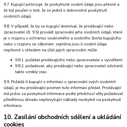
9.7. Kupující potvrzuje, že poskytnuté osobní údaje jsou přesné a
že byl poučen o tom, že se jedná o dobrovolné poskytnutí
osobních údajů.
9.8. V případě, že by se kupující domníval, že prodávající nebo
zpracovatel (čl. 9.5) provádí zpracování jeho osobních údajů, které
je v rozporu s ochranou soukromého a osobního života kupujícího
nebo v rozporu se zákonem, zejména jsou-li osobní údaje
nepřesné s ohledem na účel jejich zpracování, může:
9.8.1. požádat prodávajícího nebo zpracovatele o vysvětlení,
9.8.2. požadovat, aby prodávající nebo zpracovatel odstranil
takto vzniklý stav.
9.9. Požádá-li kupující o informaci o zpracování svých osobních
údajů, je mu prodávající povinen tuto informaci předat. Prodávající
má právo za poskytnutí informace podle předchozí věty požadovat
přiměřenou úhradu nepřevyšující náklady nezbytné na poskytnutí
informace.
10. Zasílání obchodních sdělení a ukládání
cookies