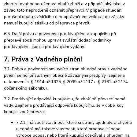
zkontrolovat neporušenost obalů zboží a v případě jakýchkoliv
závad toto neprodleně oznámit přepravci. V případě shledání
porušení obalu svědčícího o neoprávněném vniknutí do zásilky
nemusí kupující zásilku od přepravce převzít.
6.5. Další práva a povinnosti prodávajícího a kupujícího při
přepravě zboží mohou upravit zvláštní dodací podmínky
prodávajícího, jsou-li prodávajícím vydány.
7. Práva z Vadného plnění
7.1. Práva a povinnosti smluvních stran ohledně práv z vadného
plnění se řídí příslušnými obecně závaznými předpisy (zejména
ustanoveními § 1914 až 1925, § 2099 až 2117 a § 2161 až 2174
občanského zákoníku).
7.2. Prodávající odpovídá kupujícímu, že zboží při převzetí nemá
vady. Zejména prodávající odpovídá kupujícímu, že v době, kdy
kupující zboží převzal:
7.2.1. má zboží vlastnosti, které si strany ujednaly, a chybí-li
ujednání, má takové vlastnosti, které prodávající nebo
výrobce popsal nebo které kupující očekával s ohledem na