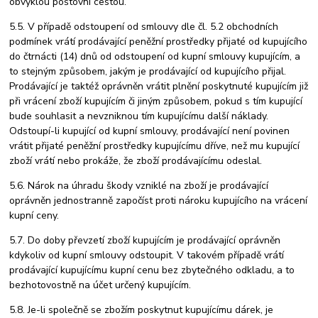
obvyklou poštovní cestou.
5.5. V případě odstoupení od smlouvy dle čl. 5.2 obchodních
podmínek vrátí prodávající peněžní prostředky přijaté od kupujícího
do čtrnácti (14) dnů od odstoupení od kupní smlouvy kupujícím, a
to stejným způsobem, jakým je prodávající od kupujícího přijal.
Prodávající je taktéž oprávněn vrátit plnění poskytnuté kupujícím již
při vrácení zboží kupujícím či jiným způsobem, pokud s tím kupující
bude souhlasit a nevzniknou tím kupujícímu další náklady.
Odstoupí-li kupující od kupní smlouvy, prodávající není povinen
vrátit přijaté peněžní prostředky kupujícímu dříve, než mu kupující
zboží vrátí nebo prokáže, že zboží prodávajícímu odeslal.
5.6. Nárok na úhradu škody vzniklé na zboží je prodávající
oprávněn jednostranně započíst proti nároku kupujícího na vrácení
kupní ceny.
5.7. Do doby převzetí zboží kupujícím je prodávající oprávněn
kdykoliv od kupní smlouvy odstoupit. V takovém případě vrátí
prodávající kupujícímu kupní cenu bez zbytečného odkladu, a to
bezhotovostně na účet určený kupujícím.
5.8. Je-li společně se zbožím poskytnut kupujícímu dárek, je