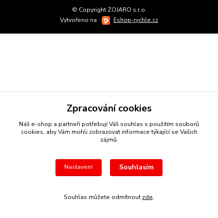
© Copyright ZOJARO s.r.o.
Vytvořeno na
Eshop-rychle.cz
Zpracování cookies
Náš e-shop a partneři potřebují Váš
souhlas
s použitím souborů
cookies, aby Vám mohli zobrazovat informace týkající se Vašich
zájmů.
Souhlasím
Nastavení
Souhlas můžete odmítnout
zde
.