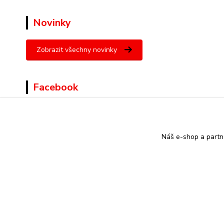
Novinky
Zobrazit všechny novinky
Facebook
Náš e-shop a partn
© Copyright ZOJARO s.r.o.