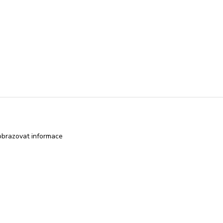
obrazovat informace
Vytvořeno na
Eshop-rychle.cz