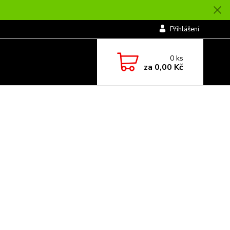
Přihlášení
0
ks
za
0,00 Kč