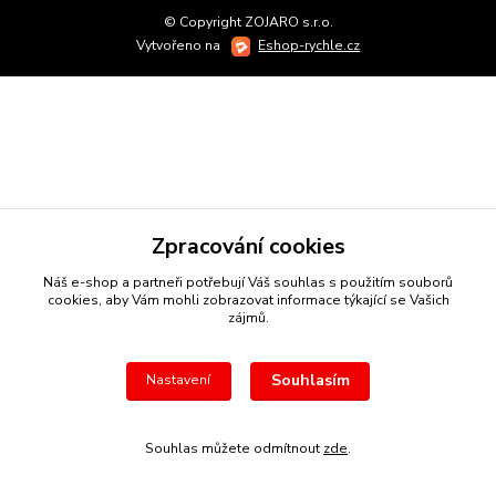
© Copyright ZOJARO s.r.o.
Vytvořeno na
Eshop-rychle.cz
Zpracování cookies
Náš e-shop a partneři potřebují Váš
souhlas
s použitím souborů
cookies, aby Vám mohli zobrazovat informace týkající se Vašich
zájmů.
Souhlasím
Nastavení
Souhlas můžete odmítnout
zde
.