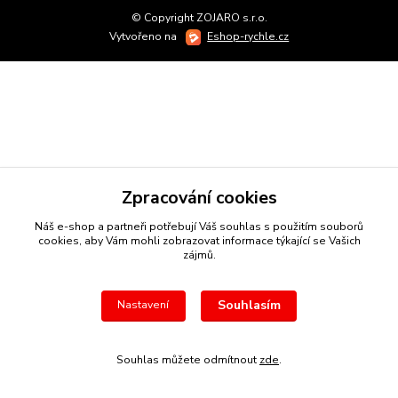
© Copyright ZOJARO s.r.o.
Vytvořeno na
Eshop-rychle.cz
Zpracování cookies
Náš e-shop a partneři potřebují Váš
souhlas
s použitím souborů
cookies, aby Vám mohli zobrazovat informace týkající se Vašich
zájmů.
Souhlasím
Nastavení
Souhlas můžete odmítnout
zde
.