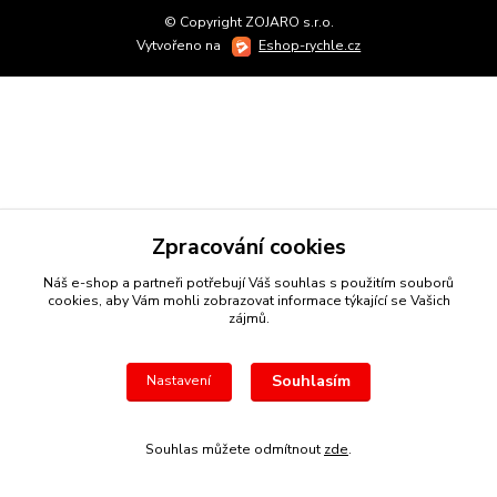
© Copyright ZOJARO s.r.o.
Vytvořeno na
Eshop-rychle.cz
Zpracování cookies
Náš e-shop a partneři potřebují Váš
souhlas
s použitím souborů
cookies, aby Vám mohli zobrazovat informace týkající se Vašich
zájmů.
Souhlasím
Nastavení
Souhlas můžete odmítnout
zde
.