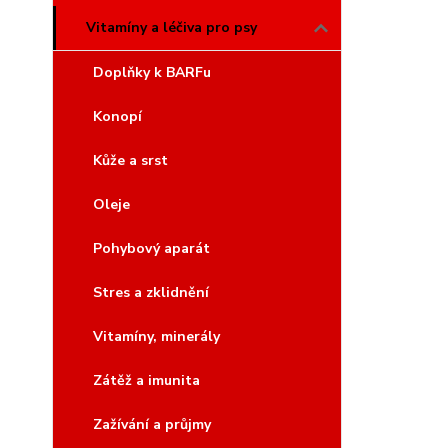
Vitamíny a léčiva pro psy
Doplňky k BARFu
Konopí
Kůže a srst
Oleje
Pohybový aparát
Stres a zklidnění
Vitamíny, minerály
Zátěž a imunita
Zažívání a průjmy