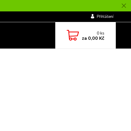
Přihlášení
0
ks
za
0,00 Kč