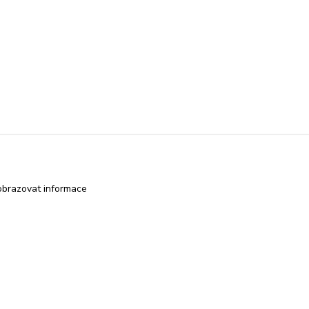
obrazovat informace
Vytvořeno na
Eshop-rychle.cz