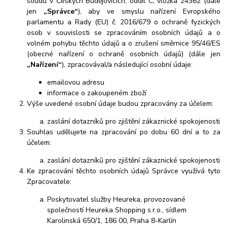
soudu v Českých Budějovicích, oddíl C, vložka 24362 (dále
jen
„Správce“
), aby ve smyslu nařízení Evropského
parlamentu a Rady (EU) č. 2016/679 o ochraně fyzických
osob v souvislosti se zpracováním osobních údajů a o
volném pohybu těchto údajů a o zrušení směrnice 95/46/ES
(obecné nařízení o ochraně osobních údajů) (dále jen
„Nařízení“
), zpracovával/a následující osobní údaje:
emailovou adresu
informace o zakoupeném zboží
Výše uvedené osobní údaje budou zpracovány za účelem:
zaslání dotazníků pro zjištění zákaznické spokojenosti
Souhlas udělujete na zpracování po dobu 60 dní a to za
účelem:
zaslání dotazníků pro zjištění zákaznické spokojenosti
Ke zpracování těchto osobních údajů Správce využívá tyto
Zpracovatele:
Poskytovatel služby Heureka, provozované
společností Heureka Shopping s.r.o., sídlem
Karolinská 650/1, 186 00, Praha 8-Karlín