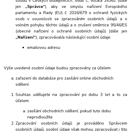
soudu v Českých Budějovicích, oddíl C, vložka 24362 (dále
jen
„Správce“
), aby ve smyslu nařízení Evropského
parlamentu a Rady (EU) č. 2016/679 o ochraně fyzických
osob v souvislosti se zpracováním osobních údajů a o
volném pohybu těchto údajů a o zrušení směrnice 95/46/ES
(obecné nařízení o ochraně osobních údajů) (dále jen
„Nařízení“
), zpracovával/a následující osobní údaje:
emailovou adresu
Výše uvedené osobní údaje budou zpracovány za účelem:
zařazení do databáze pro zasílání online obchodních
sdělení.
Souhlas udělujete na zpracování po dobu 3 let a to za
účelem:
zasílání obchodních sdělení, pokud tuto dobu
neprodloužíte
Zpracování osobních údajů je prováděno Správcem
osobních údajů, osobní údaje však mohou zpracovávat i tito