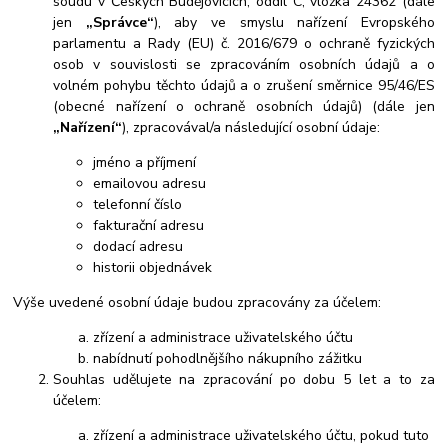
soudu v Českých Budějovicích, oddíl C, vložka 24362 (dále
jen
„Správce“
), aby ve smyslu nařízení Evropského
parlamentu a Rady (EU) č. 2016/679 o ochraně fyzických
osob v souvislosti se zpracováním osobních údajů a o
volném pohybu těchto údajů a o zrušení směrnice 95/46/ES
(obecné nařízení o ochraně osobních údajů) (dále jen
„Nařízení“
), zpracovával/a následující osobní údaje:
jméno a příjmení
emailovou adresu
telefonní číslo
fakturační adresu
dodací adresu
historii objednávek
Výše uvedené osobní údaje budou zpracovány za účelem:
zřízení a administrace uživatelského účtu
nabídnutí pohodlnějšího nákupního zážitku
Souhlas udělujete na zpracování po dobu 5 let a to za
účelem:
zřízení a administrace uživatelského účtu, pokud tuto